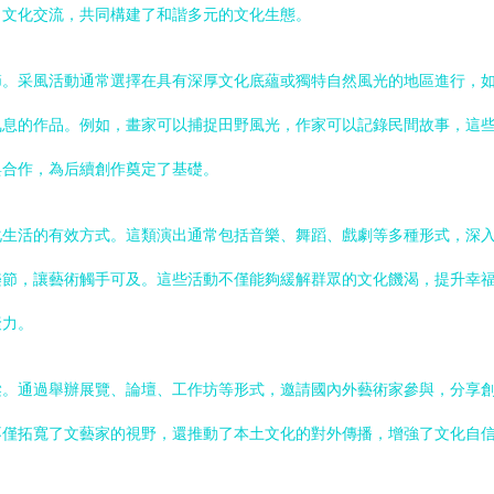
了文化交流，共同構建了和諧多元的文化生態。
節。采風活動通常選擇在具有深厚文化底蘊或獨特自然風光的地區進行，
氣息的作品。例如，畫家可以捕捉田野風光，作家可以記錄民間故事，這
與合作，為后續創作奠定了基礎。
化生活的有效方式。這類演出通常包括音樂、舞蹈、戲劇等多種形式，深
樂節，讓藝術觸手可及。這些活動不僅能夠緩解群眾的文化饑渴，提升幸
聚力。
梁。通過舉辦展覽、論壇、工作坊等形式，邀請國內外藝術家參與，分享
不僅拓寬了文藝家的視野，還推動了本土文化的對外傳播，增強了文化自