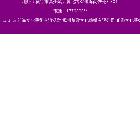
地址：儀征市真州鎮大慶北路87號海尚佳苑3-301
電話：1776806**
ecord.cn
組織文化藝術交流活動
揚州楚歌文化傳媒有限公司
組織文化藝