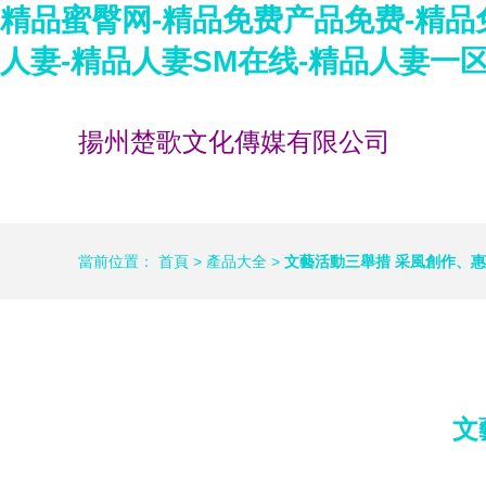
精品蜜臀网-精品免费产品免费-精品
人妻-精品人妻SM在线-精品人妻一
揚州楚歌文化傳媒有限公司
當前位置：
首頁
>
產品大全
>
文藝活動三舉措 采風創作、
文